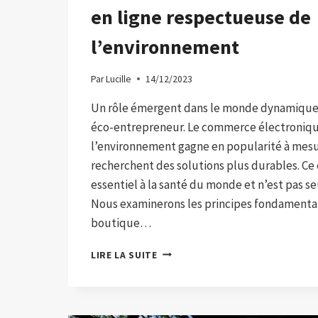
en ligne respectueuse de
l’environnement
Par
Lucille
14/12/2023
Un rôle émergent dans le monde dynamique d
éco-entrepreneur. Le commerce électroniq
l’environnement gagne en popularité à mesur
recherchent des solutions plus durables. C
essentiel à la santé du monde et n’est pas 
Nous examinerons les principes fondament
boutique…
LE
LIRE LA SUITE
MANUEL
DE
L’ÉCO-
ENTREPRENEUR :