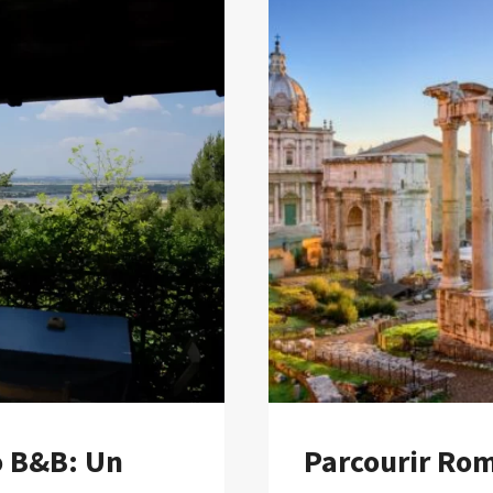
TRACE
POUR
LES
VOYAGEUR
AMOUREUX
DE
LA
NATURE
o B&B: Un
Parcourir Rome