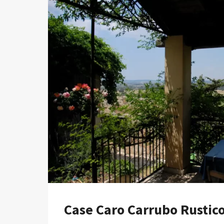
7
PRATIQUES
CLÉS
POUR
LANCER
UNE
BOUTIQUE
EN
LIGNE
RESPECTUEUSE
DE
L’ENVIRONNEMENT
Case Caro Carrubo Rustic