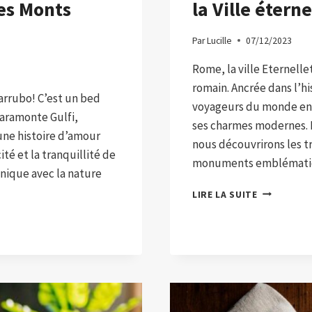
es Monts
la Ville éterne
Par
Lucille
07/12/2023
Rome, la ville Eternell
romain. Ancrée dans l’hist
rrubo! C’est un bed
voyageurs du monde enti
iaramonte Gulfi,
ses charmes modernes. 
une histoire d’amour
nous découvrirons les t
ité et la tranquillité de
monuments emblémati
unique avec la nature
PARCOURIR
LIRE LA SUITE
ROME :
DÉVOILER
LES
TRÉSORS
DE
LA
VILLE
ÉTERNELLE