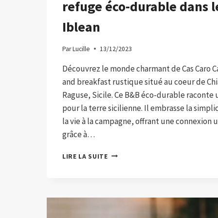
refuge éco-durable dans l
Iblean
Par
Lucille
13/12/2023
Découvrez le monde charmant de Cas Caro Ca
and breakfast rustique situé au coeur de Ch
Raguse, Sicile. Ce B&B éco-durable raconte 
pour la terre sicilienne. Il embrasse la simplic
la vie à la campagne, offrant une connexion 
grâce à…
CASE
LIRE LA SUITE
CARO
CARRUBO
RUSTICO
B&B:
UN
REFUGE