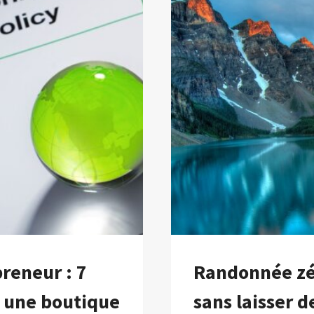
LE
TOURISME
À
CASTILLA
LA
MANCHA,
ESPAGNE
reneur : 7
Randonnée zér
r une boutique
sans laisser d