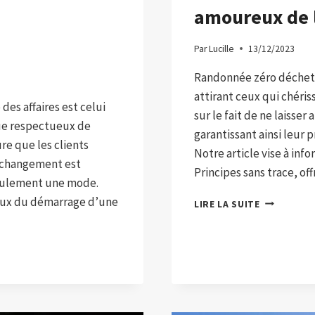
amoureux de 
Par
Lucille
13/12/2023
Randonnée zéro déchet 
attirant ceux qui chéris
es affaires est celui
sur le fait de ne laisse
ue respectueux de
garantissant ainsi leur 
e que les clients
Notre article vise à info
e changement est
Principes sans trace, of
seulement une mode.
aux du démarrage d’une
RANDONNÉ
LIRE LA SUITE
ZÉRO
DÉCHET :
LES
PRINCIPES
SANS
LAISSER
DE