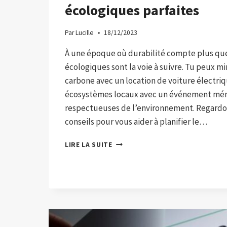
écologiques parfaites
Par
Lucille
18/12/2023
À une époque où durabilité compte plus que
écologiques sont la voie à suivre. Tu peux m
carbone avec un location de voiture électri
écosystèmes locaux avec un événement mém
respectueuses de l’environnement. Regardon
conseils pour vous aider à planifier le…
5
LIRE LA SUITE
CONSEILS
POUR
DES
VACANCES
ÉCOLOGIQUES
PARFAITES