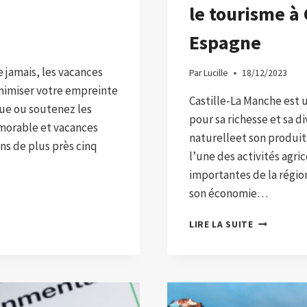
le tourisme à 
Espagne
 jamais, les vacances
Par
Lucille
18/12/2023
inimiser votre empreinte
Castille-La Manche est 
que ou soutenez les
pour sa richesse et sa d
orable et vacances
naturelleet son produits
s de plus près cinq
l’une des activités agric
importantes de la région
son économie…
COMMENT
LIRE LA SUITE
LES
PRODUITS
DU
RAISIN
AIDENT