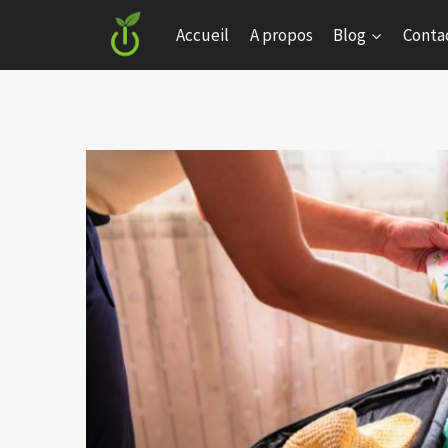
Skip
Accueil
A propos
Blog
Conta
to
content