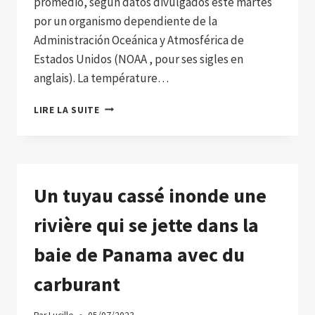
promedio, según datos divulgados este martes
por un organismo dependiente de la
Administración Oceánica y Atmosférica de
Estados Unidos (NOAA , pour ses sigles en
anglais). La température…
CE
LIRE LA SUITE
FUT
LA
JOURNÉE
LA
PLUS
Un tuyau cassé inonde une
CHAUDE
JAMAIS
rivière qui se jette dans la
ENREGISTRÉE
DANS
baie de Panama avec du
LE
MONDE
carburant