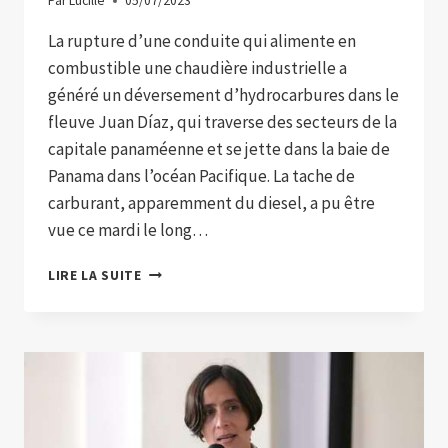
Par
Lucille
05/07/2023
La rupture d’une conduite qui alimente en
combustible une chaudière industrielle a
généré un déversement d’hydrocarbures dans le
fleuve Juan Díaz, qui traverse des secteurs de la
capitale panaméenne et se jette dans la baie de
Panama dans l’océan Pacifique. La tache de
carburant, apparemment du diesel, a pu être
vue ce mardi le long…
UN
LIRE LA SUITE
TUYAU
CASSÉ
INONDE
UNE
RIVIÈRE
QUI
SE
JETTE