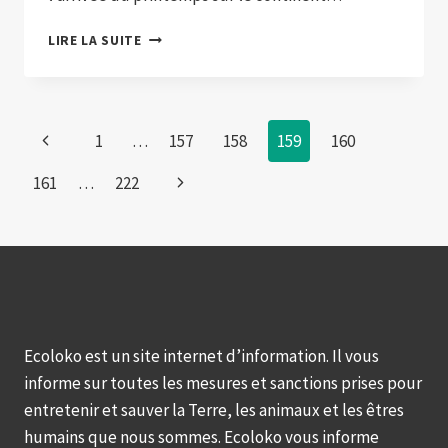
LE
LIRE LA SUITE
CHANGEMENT
CLIMATIQUE
POURRAIT
ÉGALEMENT
Page
Previous
1
…
157
158
159
160
AFFECTER
LE
navigation
Page
Next
161
…
222
STADE
DE
Page
REPRODUCTION
DES
OISEAUX
Ecoloko est un site internet d’information. Il vous
informe sur toutes les mesures et sanctions prises pour
entretenir et sauver la Terre, les animaux et les êtres
humains que nous sommes. Ecoloko vous informe