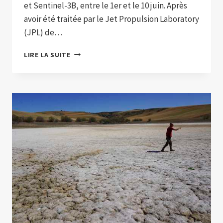
et Sentinel-3B, entre le 1er et le 10 juin. Après
avoir été traitée par le Jet Propulsion Laboratory
(JPL) de…
VOICI
LIRE LA SUITE
À
QUOI
RESSEMBLE
LE
PHÉNOMÈNE
EL
NIÑO
SELON
LES
IMAGES
DE
LA
NASA