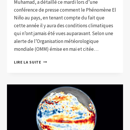
Muhamad, a détaillé ce mardi lors d’une
conférence de presse comment le Phénomène El
Niño au pays, en tenant compte du fait que
cette année il y aura des conditions climatiques
qui n’ont jamais été vues auparavant. Selon une
alerte de l’Organisation météorologique
mondiale (OMM) émise en mai et citée…
« LE
LIRE LA SUITE
PHÉNOMÈNE
EL
NIÑO
AURA
DES
CONDITIONS
EXCEPTIONNELLES
CETTE
ANNÉE »:
MINAMBIENTE