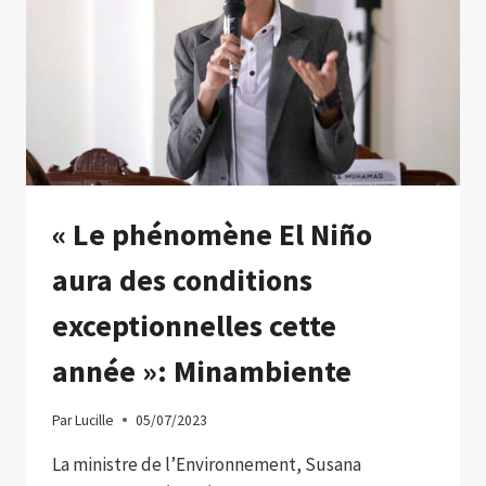
DANS
LA
BAIE
DE
PANAMA
AVEC
DU
CARBURANT
« Le phénomène El Niño
aura des conditions
exceptionnelles cette
année »: Minambiente
Par
Lucille
05/07/2023
La ministre de l’Environnement, Susana