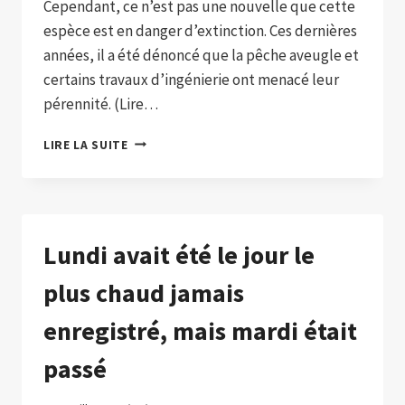
Cependant, ce n’est pas une nouvelle que cette
espèce est en danger d’extinction. Ces dernières
années, il a été dénoncé que la pêche aveugle et
certains travaux d’ingénierie ont menacé leur
pérennité. (Lire…
QUELLES
LIRE LA SUITE
SONT
LES
PRINCIPALES
MENACES
QUI
Lundi avait été le jour le
PÈSENT
SUR
plus chaud jamais
LE
DAUPHIN
enregistré, mais mardi était
ROSE
EN
passé
AMAZONIE
?