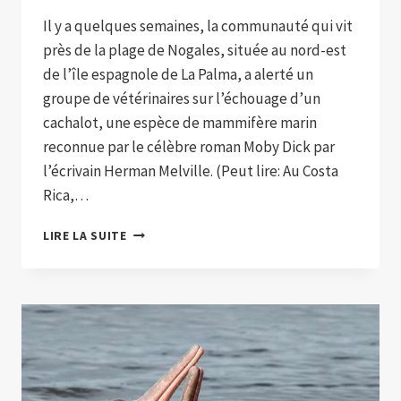
Il y a quelques semaines, la communauté qui vit
près de la plage de Nogales, située au nord-est
de l’île espagnole de La Palma, a alerté un
groupe de vétérinaires sur l’échouage d’un
cachalot, une espèce de mammifère marin
reconnue par le célèbre roman Moby Dick par
l’écrivain Herman Melville. (Peut lire: Au Costa
Rica,…
ILS
LIRE LA SUITE
DÉCOUVRENT
UN
TRÉSOR
DE
PLUS
D’UN
DEMI-
MILLION
DE