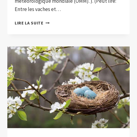
météorologique mondiale (OMM). ). (Peut lire:
Entre les vaches et…
L’ORGANISATION
LIRE LA SUITE
MÉTÉOROLOGIQUE
MONDIALE
DÉCLARE
OFFICIELLEMENT
LE
DÉBUT
D’EL
NIÑO