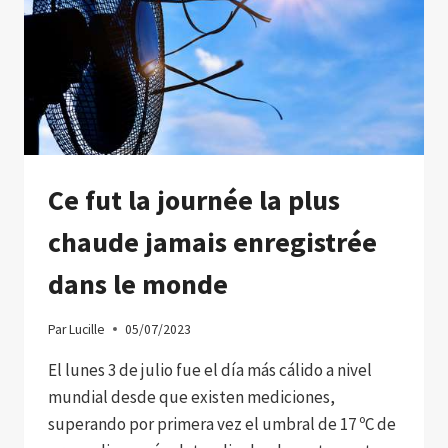
POULPES
AU
MONDE
ET
VOICI
À
QUOI
ELLE
RESSEMBLE
Ce fut la journée la plus
chaude jamais enregistrée
dans le monde
Par
Lucille
05/07/2023
El lunes 3 de julio fue el día más cálido a nivel
mundial desde que existen mediciones,
superando por primera vez el umbral de 17 ºC de