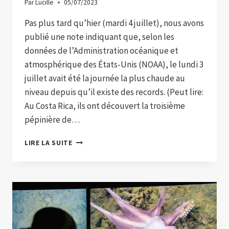
Par
Lucille
05/07/2023
Pas plus tard qu’hier (mardi 4 juillet), nous avons
publié une note indiquant que, selon les
données de l’Administration océanique et
atmosphérique des États-Unis (NOAA), le lundi 3
juillet avait été la journée la plus chaude au
niveau depuis qu’il existe des records. (Peut lire:
Au Costa Rica, ils ont découvert la troisième
pépinière de…
LUNDI
LIRE LA SUITE
AVAIT
ÉTÉ
LE
JOUR
LE
PLUS
CHAUD
JAMAIS