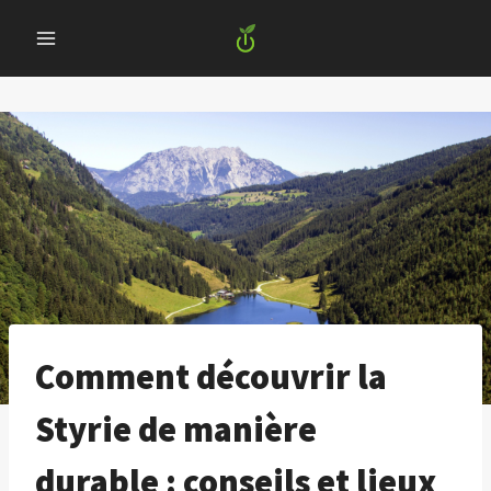
Skip
to
content
Comment découvrir la
Styrie de manière
durable : conseils et lieux