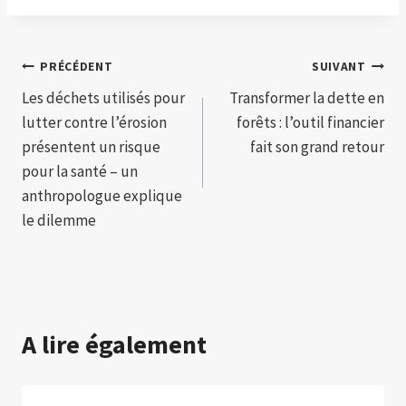
Navigation
PRÉCÉDENT
SUIVANT
Les déchets utilisés pour
Transformer la dette en
de
lutter contre l’érosion
forêts : l’outil financier
l’article
présentent un risque
fait son grand retour
pour la santé – un
anthropologue explique
le dilemme
A lire également