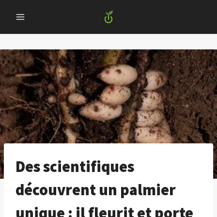
Skip
to
content
Des scientifiques
découvrent un palmier
unique : il fleurit et porte