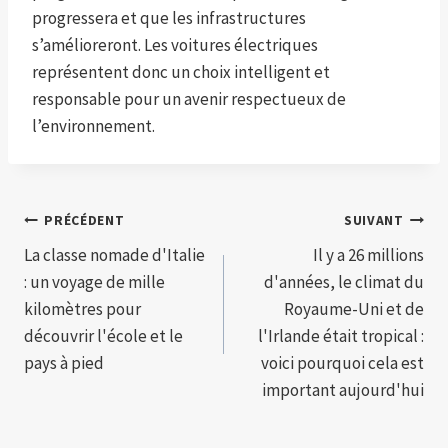
progressera et que les infrastructures
s’amélioreront. Les voitures électriques
représentent donc un choix intelligent et
responsable pour un avenir respectueux de
l’environnement.
Navigation
PRÉCÉDENT
SUIVANT
La classe nomade d'Italie
Il y a 26 millions
de
: un voyage de mille
d'années, le climat du
l’article
kilomètres pour
Royaume-Uni et de
découvrir l'école et le
l'Irlande était tropical :
pays à pied
voici pourquoi cela est
important aujourd'hui