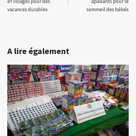
et villages pour des
apaisants pour le
l’article
vacances durables
sommeil des bébés
A lire également