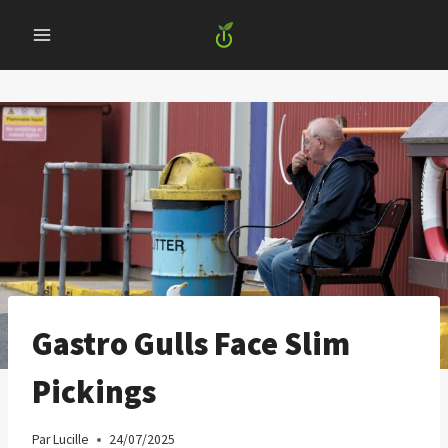
Skip
to
content
Gastro Gulls Face Slim
Pickings
Par
Lucille
24/07/2025