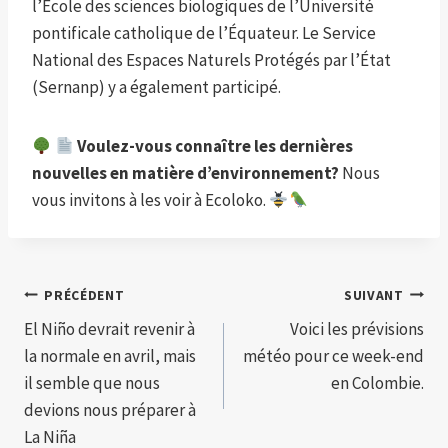
l’École des sciences biologiques de l’Université
pontificale catholique de l’Équateur. Le Service
National des Espaces Naturels Protégés par l’État
(Sernanp) y a également participé.
Voulez-vous connaître les dernières
nouvelles en matière d’environnement?
Nous
vous invitons à les voir à Ecoloko.
Navigation
PRÉCÉDENT
SUIVANT
El Niño devrait revenir à
Voici les prévisions
de
la normale en avril, mais
météo pour ce week-end
l’article
il semble que nous
en Colombie.
devions nous préparer à
La Niña