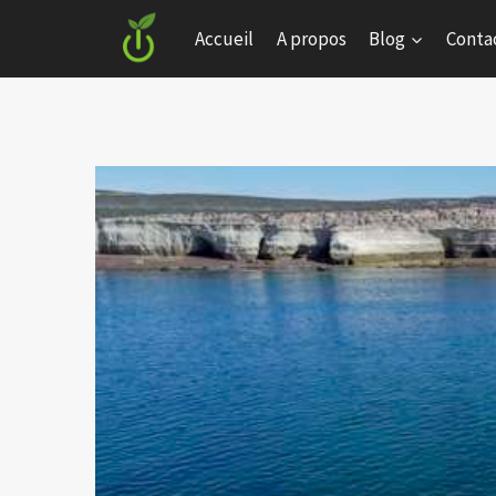
Skip
Accueil
A propos
Blog
Conta
to
content