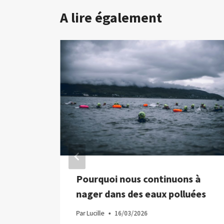
A lire également
eille
Pourquoi nous continuons à
ies
nager dans des eaux polluées
pre
Par
Lucille
16/03/2026
crise