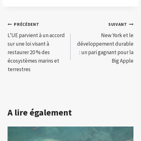
Navigation
PRÉCÉDENT
SUIVANT
L’UE parvient à un accord
New York et le
de
sur une loi visant à
développement durable
l’article
restaurer 20 % des
: un pari gagnant pour la
écosystèmes marins et
Big Apple
terrestres
A lire également