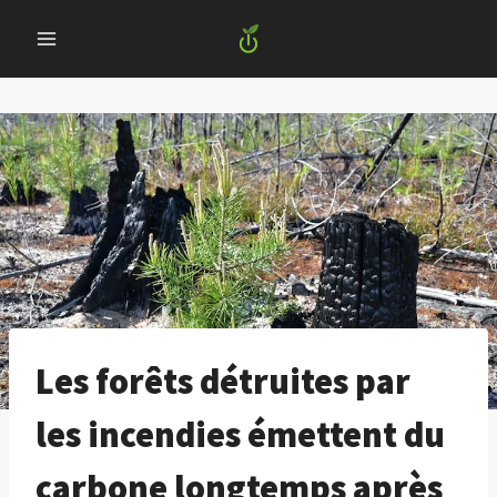
Skip
to
content
Les forêts détruites par
les incendies émettent du
carbone longtemps après