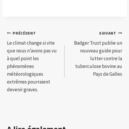
Navigation
PRÉCÉDENT
SUIVANT
Le climat change si vite
Badger Trust publie un
de
que nous n’avons pas vu
nouveau guide pour
l’article
à quel point les
lutter contre la
phénomènes
tuberculose bovine au
météorologiques
Pays de Galles
extrêmes pourraient
devenir graves.