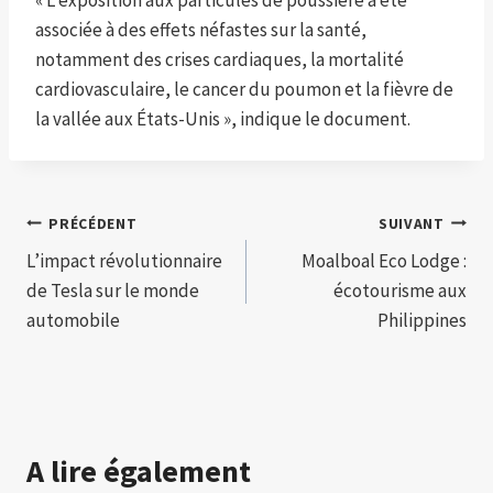
« L’exposition aux particules de poussière a été
associée à des effets néfastes sur la santé,
notamment des crises cardiaques, la mortalité
cardiovasculaire, le cancer du poumon et la fièvre de
la vallée aux États-Unis », indique le document.
Navigation
PRÉCÉDENT
SUIVANT
L’impact révolutionnaire
Moalboal Eco Lodge :
de
de Tesla sur le monde
écotourisme aux
l’article
automobile
Philippines
A lire également