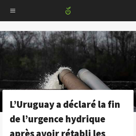
Skip
to
content
L’Uruguay a déclaré la fin
de l’urgence hydrique
après avoir rétabli les