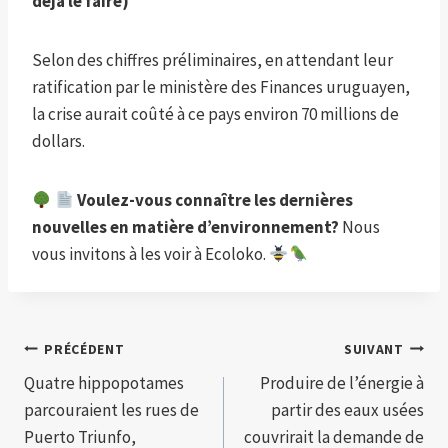
déjà le faire
)
Selon des chiffres préliminaires, en attendant leur
ratification par le ministère des Finances uruguayen,
la crise aurait coûté à ce pays environ 70 millions de
dollars.
Voulez-vous connaître les dernières
nouvelles en matière d’environnement?
Nous
vous invitons à les voir à Ecoloko.
Navigation
PRÉCÉDENT
SUIVANT
Quatre hippopotames
Produire de l’énergie à
de
parcouraient les rues de
partir des eaux usées
l’article
Puerto Triunfo,
couvrirait la demande de