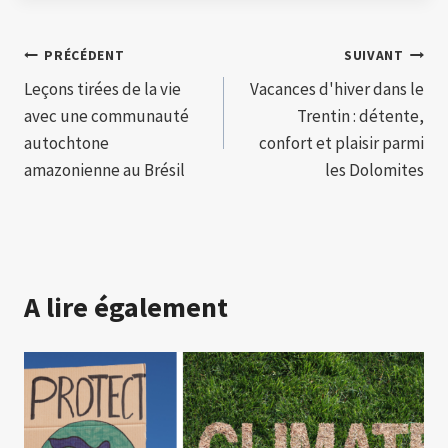
Navigation
PRÉCÉDENT
SUIVANT
Leçons tirées de la vie
Vacances d'hiver dans le
de
avec une communauté
Trentin : détente,
l’article
autochtone
confort et plaisir parmi
amazonienne au Brésil
les Dolomites
A lire également