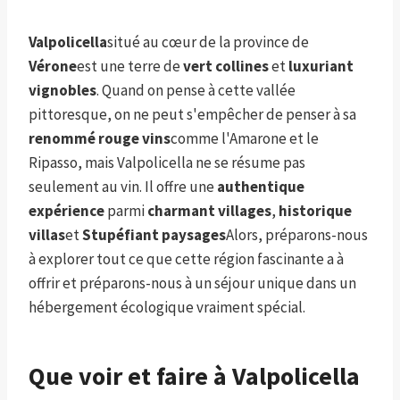
Valpolicella
situé au cœur de la province de
Vérone
est une terre de
vert
collines
et
luxuriant
vignobles
. Quand on pense à cette vallée
pittoresque, on ne peut s'empêcher de penser à sa
renommé
rouge
vins
comme l'Amarone et le
Ripasso, mais Valpolicella ne se résume pas
seulement au vin. Il offre une
authentique
expérience
parmi
charmant
villages
,
historique
villas
et
Stupéfiant
paysages
Alors, préparons-nous
à explorer tout ce que cette région fascinante a à
offrir et préparons-nous à un séjour unique dans un
hébergement écologique vraiment spécial.
Que voir et faire à Valpolicella