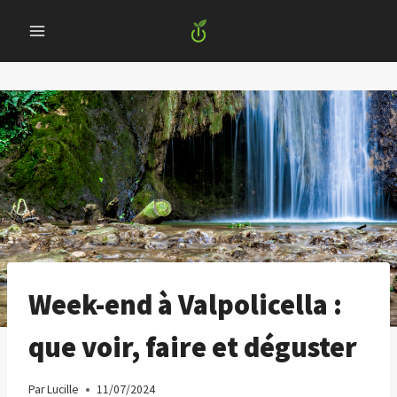
Skip
to
content
Week-end à Valpolicella :
que voir, faire et déguster
Par
Lucille
11/07/2024