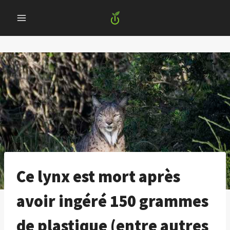
Skip
to
content
Ce lynx est mort après
avoir ingéré 150 grammes
de plastique (entre autres