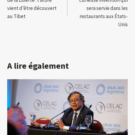
de la Liberté : l’arbre
curieuse invention qui
l’article
vient d’être découvert
sera servie dans les
au Tibet
restaurants aux États-
Unis
A lire également