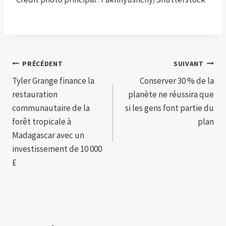
Navigation
PRÉCÉDENT
SUIVANT
Tyler Grange finance la
Conserver 30 % de la
de
restauration
planète ne réussira que
l’article
communautaire de la
si les gens font partie du
forêt tropicale à
plan
Madagascar avec un
investissement de 10 000
£