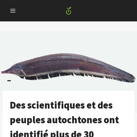
Skip
to
content
Des scientifiques et des
peuples autochtones ont
identifié plus de 30