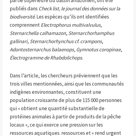
partie supérieure du bassin amazonien, ont été
publiés dans
Check list, le journal des données sur la
biodiversité
. Les espèces qu’ils ont identifiées
comprennent
Electrophorus multivalvulus
,
Sternarchella calhamazon
,
Sternarchorhamphus
gallinari
,
Sternarchorhynchus cf. crampons
,
Adontosternarchus balaenops
,
Gymnotus coropinae
,
Électrogramme de Rhabdolichops
.
Dans l’article, les chercheurs préviennent que les
trois villes mentionnées, ainsi que les communautés
indigènes environnantes, constituent une
population croissante de plus de 115 000 personnes
qui « obtient une quantité substantielle de
protéines animales à partir de produits de la pêche
locaux », ce qui exerce une pression sur les
ressources aquatiques. ressources et « rend urgent