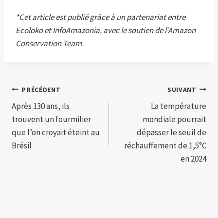
*Cet article est publié grâce à un partenariat entre
Ecoloko et InfoAmazonia, avec le soutien de l’Amazon
Conservation Team.
Navigation
PRÉCÉDENT
SUIVANT
Après 130 ans, ils
La température
de
trouvent un fourmilier
mondiale pourrait
l’article
que l’on croyait éteint au
dépasser le seuil de
Brésil
réchauffement de 1,5°C
en 2024