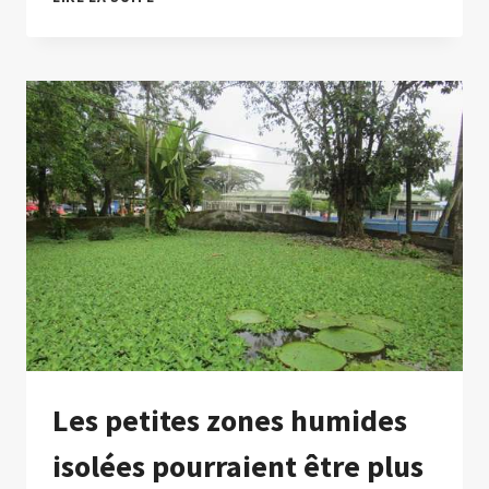
CRISE
DE
L’EAU
DUE
AU
CHANGEMENT
CLIMATIQUE
SERAIT
PLUS
GRAVE
QU’ON
NE
LE
PENSAIT
Les petites zones humides
isolées pourraient être plus