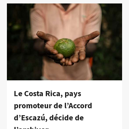
GONFLER
LES
CHIFFRES
D’INVESTISSEMENT
DANS
LES
ÉNERGIES
RENOUVELABLES
Le Costa Rica, pays
promoteur de l’Accord
d’Escazú, décide de