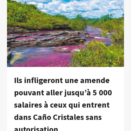
D’UN
NAVIRE
SHELL
CONTRE
LES
EXTRACTIONS
DE
PÉTROLE
Ils infligeront une amende
pouvant aller jusqu’à 5 000
salaires à ceux qui entrent
dans Caño Cristales sans
autorisation