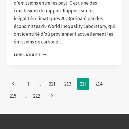
d’émissions entre les pays. C’est une des
conclusions du rapport Rapport sur les
inégalités climatiques 2023préparé par des
économistes du World Inequality Laboratory, qui
ont identifié d’où proviennent actuellement les
émissions de carbone….
« LA
LIRE LA SUITE
DIFFÉRENCE
D’ÉMISSIONS
ENTRE
RICHES
Page
Previous
1
…
211
212
213
214
ET
PAUVRES
navigation
Page
Next
215
…
222
EST
DISPROPORTIONNÉE »
Page