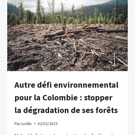
JUSQU’À
5
000
SALAIRES
À
CEUX
QUI
ENTRENT
DANS
CAÑO
CRISTALES
SANS
AUTORISATION
Autre défi environnemental
pour la Colombie : stopper
la dégradation de ses forêts
Par
Lucille
02/02/2023