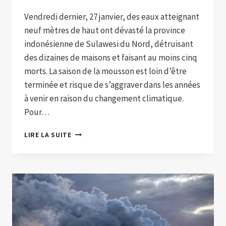
Vendredi dernier, 27 janvier, des eaux atteignant
neuf mètres de haut ont dévasté la province
indonésienne de Sulawesi du Nord, détruisant
des dizaines de maisons et faisant au moins cinq
morts. La saison de la mousson est loin d’être
terminée et risque de s’aggraver dans les années
à venir en raison du changement climatique.
Pour…
L’INDONÉSIE
LIRE LA SUITE
UTILISERA
L’INTELLIGENCE
ARTIFICIELLE
POUR
FAIRE
FACE
AUX
INONDATIONS