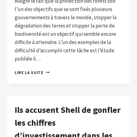
Malgré le fait que la protection des forêts soit
l’un des objectifs que se sont fixés plusieurs
gouvernements à travers le monde, stopper la
dégradation des terres et stopper la perte de
biodiversité est un objectif qui semble encore
difficile à atteindre. L’un des exemples de la
difficulté d’accomplir cette tâche est l’étude
publiée il…
AUTRE
LIRE LA SUITE
DÉFI
ENVIRONNEMENTAL
POUR
LA
COLOMBIE
Ils accusent Shell de gonfler
:
STOPPER
les chiffres
LA
DÉGRADATION
d’investissement dans les
DE