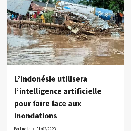
AMÉRICAINS
ANNONCÉ
POUR
RÉCUPÉRER
LA
CIÉNAGA
GRANDE
DE
SANTA
MARTA
L’Indonésie utilisera
l’intelligence artificielle
pour faire face aux
inondations
Par
Lucille
01/02/2023