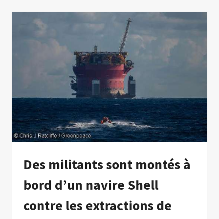
HUMIDES
ISOLÉES
POURRAIENT
ÊTRE
PLUS
IMPORTANTES
QU’IL
N’Y
PARAÎT
Des militants sont montés à
bord d’un navire Shell
contre les extractions de