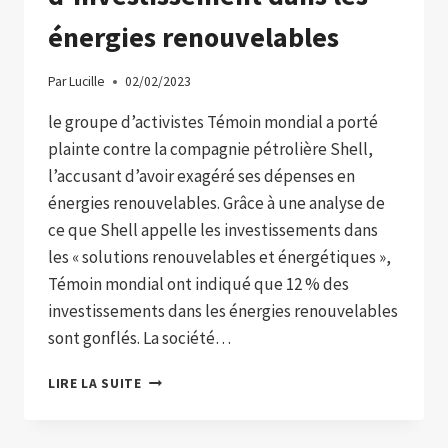
SES
énergies renouvelables
FORÊTS
Par
Lucille
02/02/2023
le groupe d’activistes Témoin mondial a porté
plainte contre la compagnie pétrolière Shell,
l’accusant d’avoir exagéré ses dépenses en
énergies renouvelables. Grâce à une analyse de
ce que Shell appelle les investissements dans
les « solutions renouvelables et énergétiques »,
Témoin mondial ont indiqué que 12 % des
investissements dans les énergies renouvelables
sont gonflés. La société…
ILS
LIRE LA SUITE
ACCUSENT
SHELL
DE