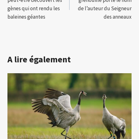
peut-être découvert les
grenouille porte le nom
l’article
gènes qui ont rendu les
de l’auteur du Seigneur
baleines géantes
des anneaux
A lire également