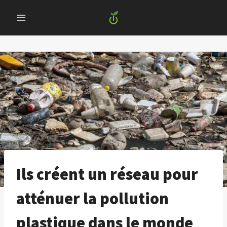
Skip
to
content
Ils créent un réseau pour
atténuer la pollution
plastique dans le monde