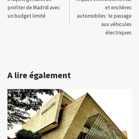
de
profiter de Madrid avec
et enchères
l’article
un budget limité
automobiles : le passage
aux véhicules
électriques
A lire également