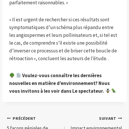
parfaitement raisonnables. »
« Il est urgent de rechercher si ces résultats sont
symptomatiques d’un schéma plus répandu entre
les angiospermes et leurs pollinisateurs et, si tel est
le cas, de comprendre s’il existe une possibilité
d’inverser ce processus et de briser cette boucle de
rétroaction », concluent les auteurs de l’étude. .
Voulez-vous connaître les dernières
nouvelles en matière d’environnement? Nous
vous invitons à les voir dans
Le spectateur
.
Navigation
PRÉCÉDENT
SUIVANT
5 façons géniales de
Impact environnemental