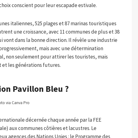
 choix conscient pour leur escapade estivale.
nes italiennes, 525 plages et 87 marinas touristiques
montrent une croissance, avec 11 communes de plus et 38
i vont dans la bonne direction. Il révèle une industrie
d progressivement, mais avec une détermination
ral, non seulement pour attirer les touristes, mais
t les générations futures.
ion Pavillon Bleu ?
to via Canva Pro
ternationale décernée chaque année par la FEE
le) aux communes côtières et lacustres. Le
eux agences des Nations Unies : le Programme des