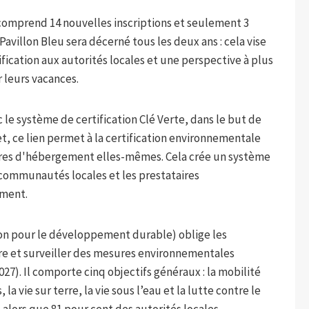
ie comprend 14 nouvelles inscriptions et seulement 3
 Pavillon Bleu sera décerné tous les deux ans : cela vise
nification aux autorités locales et une perspective à plus
r leurs vacances.
 le système de certification Clé Verte, dans le but de
fet, ce lien permet à la certification environnementale
ructures d'hébergement elles-mêmes. Cela crée un système
 communautés locales et les prestataires
ment.
ction pour le développement durable) oblige les
re et surveiller des mesures environnementales
027). Il comporte cinq objectifs généraux : la mobilité
a vie sur terre, la vie sous l’eau et la lutte contre le
alors que 81 pour cent des autorités locales