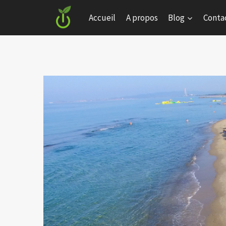
Skip
Accueil
A propos
Blog
Conta
to
content