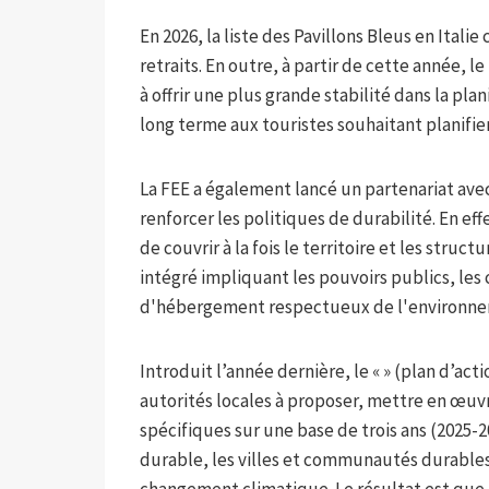
En 2026, la liste des Pavillons Bleus en Ital
retraits. En outre, à partir de cette année, le
à offrir une plus grande stabilité dans la pla
long terme aux touristes souhaitant planifie
La FEE a également lancé un partenariat avec
renforcer les politiques de durabilité. En ef
de couvrir à la fois le territoire et les st
intégré impliquant les pouvoirs publics, les
d'hébergement respectueux de l'environne
Introduit l’année dernière, le « » (plan d’a
autorités locales à proposer, mettre en œuv
spécifiques sur une base de trois ans (2025-2
durable, les villes et communautés durables, l
changement climatique. Le résultat est que, 