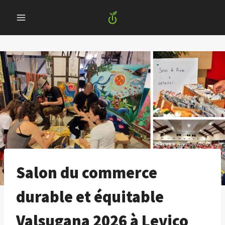
Skip
to
content
Salon du commerce
durable et équitable
Valsugana 2026 à Levico