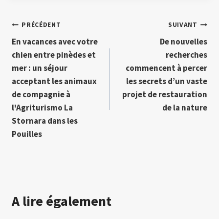
Navigation
PRÉCÉDENT
SUIVANT
En vacances avec votre
De nouvelles
de
chien entre pinèdes et
recherches
l’article
mer : un séjour
commencent à percer
acceptant les animaux
les secrets d’un vaste
de compagnie à
projet de restauration
l'Agriturismo La
de la nature
Stornara dans les
Pouilles
A lire également