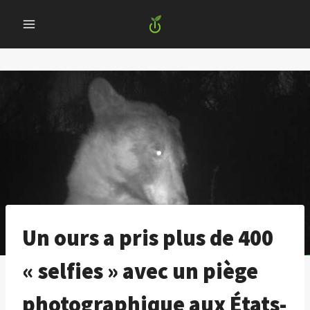
Skip
to
content
Un ours a pris plus de 400
« selfies » avec un piège
photographique aux États-