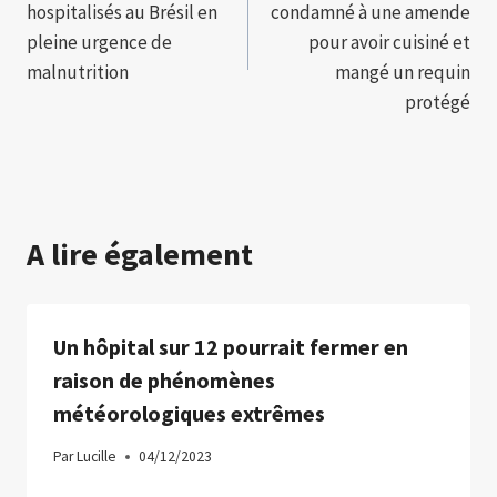
hospitalisés au Brésil en
condamné à une amende
l’article
pleine urgence de
pour avoir cuisiné et
malnutrition
mangé un requin
protégé
A lire également
Un hôpital sur 12 pourrait fermer en
raison de phénomènes
météorologiques extrêmes
Par
Lucille
04/12/2023