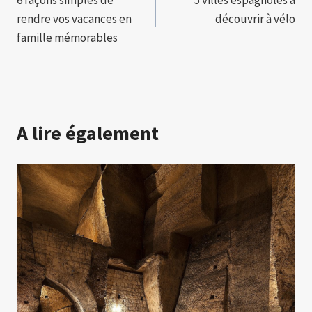
6 façons simples de
5 villes espagnoles à
de
rendre vos vacances en
découvrir à vélo
l’article
famille mémorables
A lire également