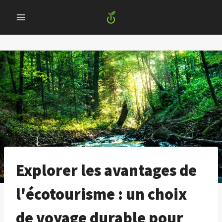
Skip
to
content
Explorer les avantages de
l'écotourisme : un choix
de voyage durable pour