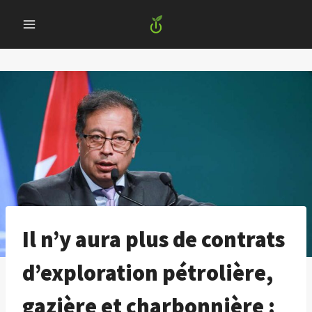
Skip
to
content
Il n’y aura plus de contrats
d’exploration pétrolière,
gazière et charbonnière :