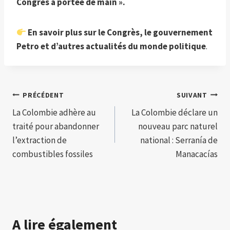
Congrès à portée de main ».
En savoir plus sur le Congrès, le gouvernement
Petro et d’autres actualités du monde politique
.
Navigation
PRÉCÉDENT
SUIVANT
La Colombie adhère au
La Colombie déclare un
de
traité pour abandonner
nouveau parc naturel
l’article
l’extraction de
national : Serranía de
combustibles fossiles
Manacacías
A lire également