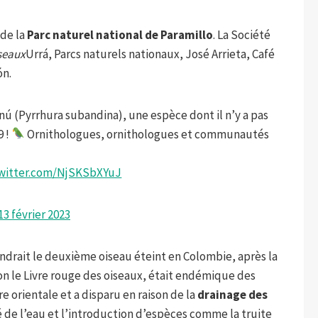
 de la
Parc naturel national de Paramillo
. La Société
seaux
Urrá, Parcs naturels nationaux, José Arrieta, Café
ón.
inú (Pyrrhura subandina), une espèce dont il n’y a pas
9 !
Ornithologues, ornithologues et communautés
twitter.com/NjSKSbXYuJ
13 février 2023
endrait le deuxième oiseau éteint en Colombie, après la
elon le Livre rouge des oiseaux, était endémique des
e orientale et a disparu en raison de la
drainage des
té de l’eau et l’introduction d’espèces comme la truite