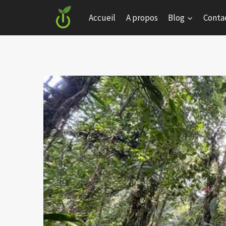
Skip
Accueil
A propos
Blog
Conta
to
content