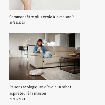
Comment être plus écolo à la maison ?
20/12/2023
Non, l’éruption du volcan
Le 
Nevado del Ruiz n’est pas
à t
Raisons écologiques d’avoir un robot
« imminente » comme le
hab
aspirateur à la maison
prétendent les réseaux
21/11/2023
Par
Lu