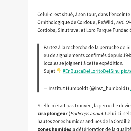
Celui-ci est situé, à son tour, dans l’enceinte
Ornithologique de Cordoue, Re:Wild,
ABC Oi
Cordoba, Sinutravel et Loro Parque Fundaci
Partez à la recherche de la perruche de S
eu de signalements confirmés depuis 194
locales se joignent à cette expédition.
Sujet
#EnBuscaDelLoritoDelSinu
pic.
— Institut Humboldt (@inst_humboldt)
Si elle n’était pas trouvée, la perruche devi
cira plongeur
(
Podiceps andin
). Celui-ci, s
hautes zones humides andines de la Cordillèr
zones humides
la détérioration de la quali