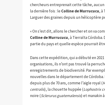
chercheurs entreprenait cette tâche, aucun n
la dernière fois : le
Colline de Murrucucu
, à
Larguer des graines depuis un hélicoptère p
« On s’est dit, allons le chercher et on va comm
Colline de Murrucucu
, à Tierralta Córdoba.
partie du pays et quelle espèce pourrait êtr
Dans cette expédition, qui a débuté en 2021
organisations, ils n’ont pas trouvé la perruch
enregistrements de biodiversité. Par exemple
nouvelles dans le département de Córdoba. 
depuis plus de 70 ans, comme l’aigle royal (
M
centralis
), la chouette huppée (
Lophostrix cr
noire (
Sclerurus guatemalensis
) et manakin à