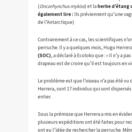
(
Oncorhynchus mykiss
) et la
herbe d’étang 
également lire :
Ils préviennent qu’une vagu
de l’Antarctique)
Contrairement à ce cas, les scientifiques n’on
perruche. Il y a quelques mois, Hugo Herrera
(SOC)
, a déclaré à Ecoloko que : « Il n’y a p
drapeau est de croire qu’il est toujours en vi
Le problème est que l’oiseau n’a pas été vu 
Herrera, sont 17 individus qui sont dispersé
entier.
Sous la prémisse que Herrera a mis en éviden
plusieurs expéditions ont été faites pour rec
ont eu l’idée de rechercher la perruche. Mêm