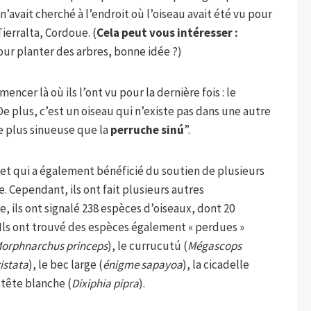
’avait cherché à l’endroit où l’oiseau avait été vu pour
 Tierralta, Cordoue. (
Cela peut vous intéresser :
our planter des arbres, bonne idée ?)
encer là où ils l’ont vu pour la dernière fois : le
 De plus, c’est un oiseau qui n’existe pas dans une autre
e plus sinueuse que la
perruche sinú
”.
 et qui a également bénéficié du soutien de plusieurs
e. Cependant, ils ont fait plusieurs autres
, ils ont signalé 238 espèces d’oiseaux, dont 20
Ils ont trouvé des espèces également « perdues »
orphnarchus princeps
), le currucutú (
Mégascops
istata
), le bec large (
énigme sapayoa
), la cicadelle
 tête blanche (
Dixiphia pipra
).