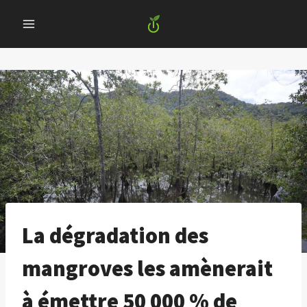
Skip
to
content
La dégradation des
mangroves les amènerait
à émettre 50 000 % de