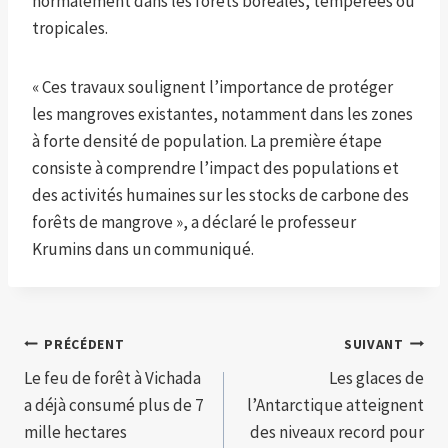
normalement dans les forêts boréales, tempérées ou
tropicales.
« Ces travaux soulignent l’importance de protéger
les mangroves existantes, notamment dans les zones
à forte densité de population. La première étape
consiste à comprendre l’impact des populations et
des activités humaines sur les stocks de carbone des
forêts de mangrove », a déclaré le professeur
Krumins dans un communiqué.
Navigation
PRÉCÉDENT
SUIVANT
Le feu de forêt à Vichada
Les glaces de
de
a déjà consumé plus de 7
l’Antarctique atteignent
l’article
mille hectares
des niveaux record pour