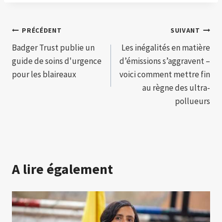
Navigation
PRÉCÉDENT
SUIVANT
Badger Trust publie un
Les inégalités en matière
de
guide de soins d'urgence
d’émissions s’aggravent –
l’article
pour les blaireaux
​​voici comment mettre fin
au règne des ultra-
pollueurs
A lire également