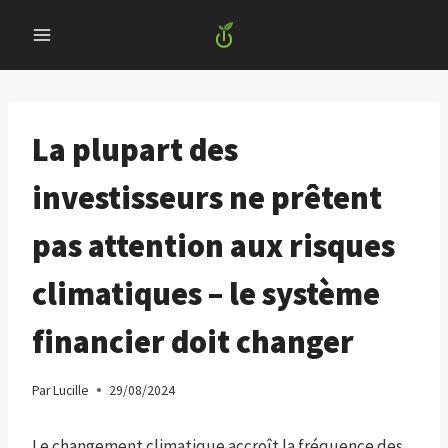
Skip
to
content
La plupart des
investisseurs ne prêtent
pas attention aux risques
climatiques – le système
financier doit changer
Par
Lucille
29/08/2024
Le changement climatique accroît la fréquence des