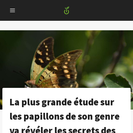
Skip
to
content
La plus grande étude sur
les papillons de son genre
va révéler les secrets des