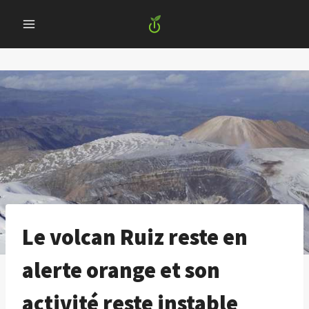
Skip
to
content
Le volcan Ruiz reste en
alerte orange et son
activité reste instable