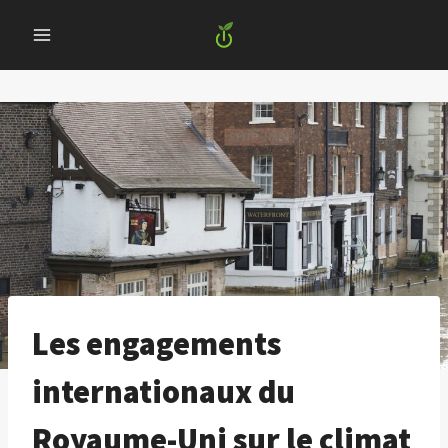
Skip
to
content
Les engagements
internationaux du
Royaume-Uni sur le climat