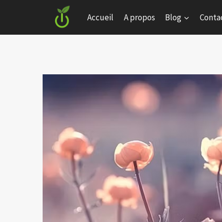
Skip
Accueil
A propos
Blog
Conta
to
content