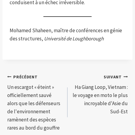
conduisent à un échec irréversible.
Mohamed Shaheen, maître de conférences en génie
des structures,
Université de Loughborough
Navigation
PRÉCÉDENT
SUIVANT
Un escargot « éteint »
Ha Giang Loop, Vietnam :
de
officiellement sauvé
le voyage en moto le plus
l’article
alors que les défenseurs
incroyable d'Asie du
de l'environnement
Sud-Est
ramènent des espèces
rares au bord du gouffre