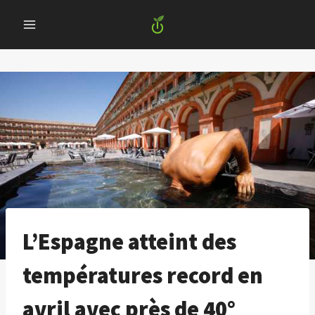
Skip
to
content
L’Espagne atteint des
températures record en
avril avec près de 40°