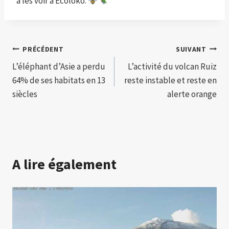
à les voir à Ecoloko.
Navigation
PRÉCÉDENT
SUIVANT
L’éléphant d’Asie a perdu
L’activité du volcan Ruiz
de
64% de ses habitats en 13
reste instable et reste en
l’article
siècles
alerte orange
A lire également