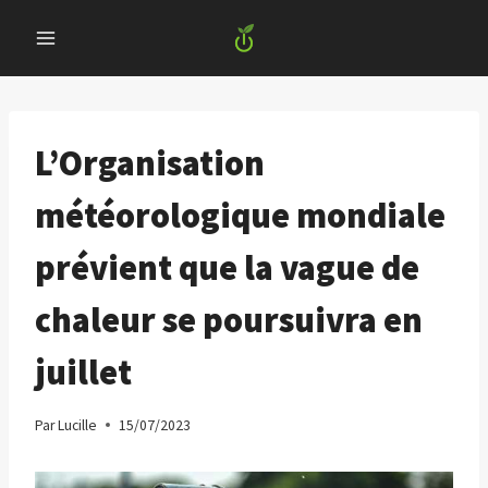
Skip
to
content
L’Organisation
météorologique mondiale
prévient que la vague de
chaleur se poursuivra en
juillet
Par
Lucille
15/07/2023