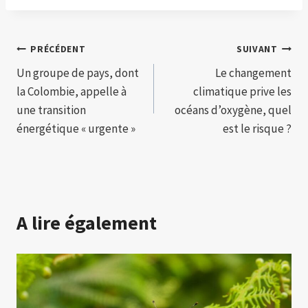
Navigation
PRÉCÉDENT
SUIVANT
Un groupe de pays, dont
Le changement
de
la Colombie, appelle à
climatique prive les
l’article
une transition
océans d’oxygène, quel
énergétique « urgente »
est le risque ?
A lire également