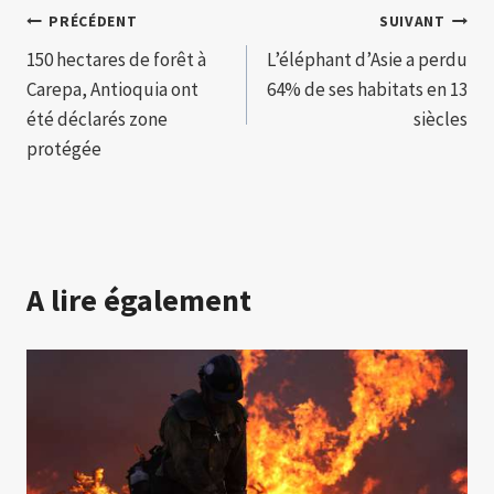
Navigation
PRÉCÉDENT
SUIVANT
150 hectares de forêt à
L’éléphant d’Asie a perdu
de
Carepa, Antioquia ont
64% de ses habitats en 13
l’article
été déclarés zone
siècles
protégée
A lire également