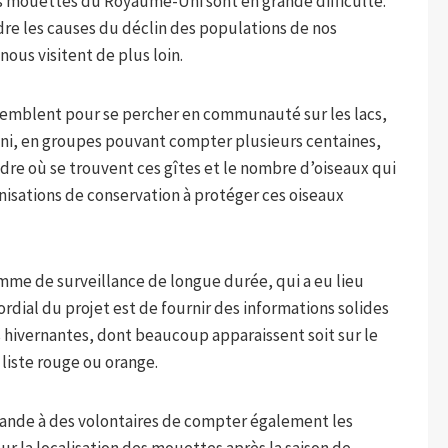
 les mouettes du Royaume-Uni sont en grande difficulté.
e les causes du déclin des populations de nos
nous visitent de plus loin.
ssemblent pour se percher en communauté sur les lacs,
Uni, en groupes pouvant compter plusieurs centaines,
ndre où se trouvent ces gîtes et le nombre d’oiseaux qui
ganisations de conservation à protéger ces oiseaux
mme de surveillance de longue durée, qui a eu lieu
ordial du projet est de fournir des informations solides
 hivernantes, dont beaucoup apparaissent soit sur le
 liste rouge ou orange.
mande à des volontaires de compter également les
r la localisation des mouettes après la saison de