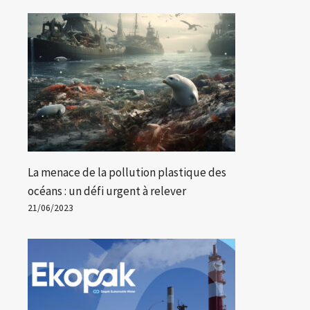
Les océans verts, l’avenir qui
Les
nous attend ?
dim
203
Par
Lucille
13/12/2023
Par
Lu
La menace de la pollution plastique des
océans : un défi urgent à relever
21/06/2023