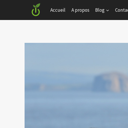
Skip
Accueil
A propos
Blog
Conta
to
content