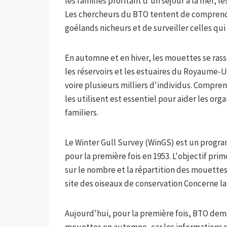
les familles profitant d'un séjour à la mer,
Les chercheurs du BTO tentent de comprendr
goélands nicheurs et de surveiller celles qui 
En automne et en hiver, les mouettes se ra
les réservoirs et les estuaires du Royaume-
voire plusieurs milliers d'individus. Compre
les utilisent est essentiel pour aider les or
familiers.
Le Winter Gull Survey (WinGS) est un progra
pour la première fois en 1953. L'objectif prim
sur le nombre et la répartition des mouettes
site des oiseaux de conservation Concerne la
Aujourd'hui, pour la première fois, BTO de
mouettes en automne, car les informations su