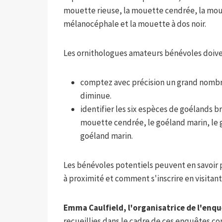
mouette rieuse, la mouette cendrée, la mou
mélanocéphale et la mouette à dos noir.
Les ornithologues amateurs bénévoles doivent
comptez avec précision un grand nombre
diminue.
identifier les six espèces de goélands b
mouette cendrée, le goéland marin, le
goéland marin.
Les bénévoles potentiels peuvent en savoir p
à proximité et comment s'inscrire en visita
Emma Caulfield, l'organisatrice de l'enq
recueillies dans le cadre de ces enquêtes c