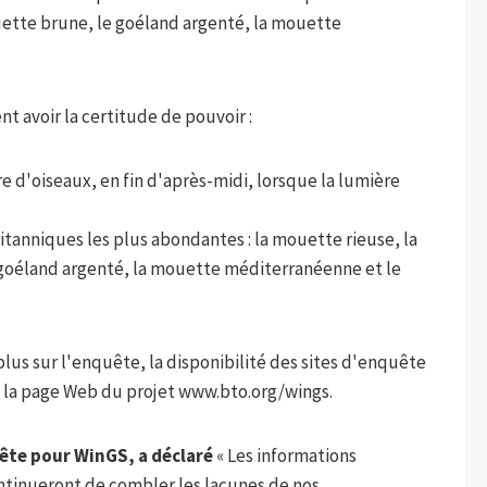
ette brune, le goéland argenté, la mouette
 avoir la certitude de pouvoir :
 d'oiseaux, en fin d'après-midi, lorsque la lumière
ritanniques les plus abondantes : la mouette rieuse, la
 goéland argenté, la mouette méditerranéenne et le
lus sur l'enquête, la disponibilité des sites d'enquête
nt la page Web du projet www.bto.org/wings.
uête pour WinGS, a déclaré
« Les informations
ontinueront de combler les lacunes de nos