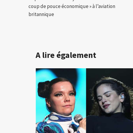
de
coup de pouce économique » à l’aviation
l’article
britannique
A lire également
 en