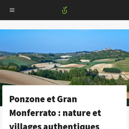
Skip
to
content
Ponzone et Gran
Monferrato : nature et
villages authentiques