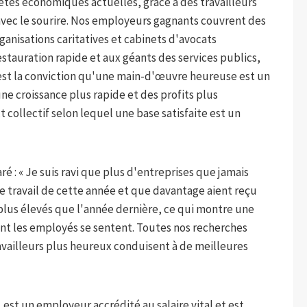
êtes économiques actuelles, grâce à des travailleurs
avec le sourire. Nos employeurs gagnants couvrent des
rganisations caritatives et cabinets d'avocats
estauration rapide et aux géants des services publics,
t. est la conviction qu'une main-d'œuvre heureuse est un
e croissance plus rapide et des profits plus
ct collectif selon lequel une base satisfaite est un
é : « Je suis ravi que plus d'entreprises que jamais
de travail de cette année et que davantage aient reçu
 plus élevés que l'année dernière, ce qui montre une
ont les employés se sentent. Toutes nos recherches
vailleurs plus heureux conduisent à de meilleures
 est un employeur accrédité au salaire vital et est