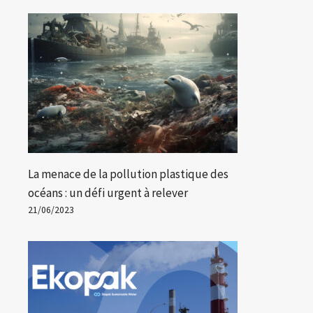
La menace de la pollution plastique des
océans : un défi urgent à relever
21/06/2023
L’eau en bouteille contiendrait
L’a
des centaines de milliers de
rai