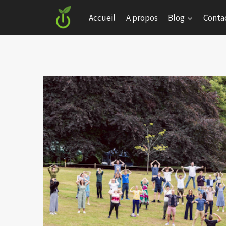
Skip
Accueil
A propos
Blog
Conta
to
content