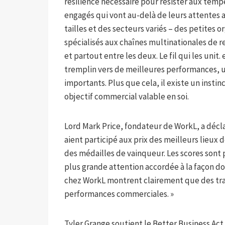
résilience nécessaire pour résister aux temp
engagés qui vont au-delà de leurs attentes 
tailles et des secteurs variés – des petites o
spécialisés aux chaînes multinationales de r
et partout entre les deux. Le fil qui les uni
tremplin vers de meilleures performances, un
importants. Plus que cela, il existe un instin
objectif commercial valable en soi.
Lord Mark Price, fondateur de WorkL, a déclar
aient participé aux prix des meilleurs lieux 
des médailles de vainqueur. Les scores sont
plus grande attention accordée à la façon d
chez WorkL montrent clairement que des tra
performances commerciales. »
Tyler Grange soutient le Better Business Act,