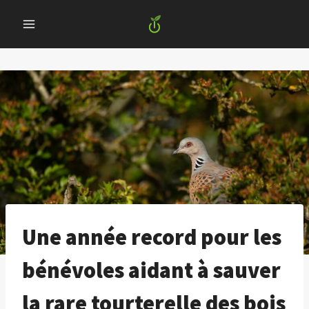
Skip
to
content
Une année record pour les
bénévoles aidant à sauver
la rare tourterelle des bois