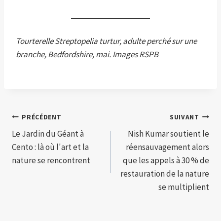
Tourterelle Streptopelia turtur, adulte perché sur une
branche, Bedfordshire, mai. Images RSPB
Navigation
PRÉCÉDENT
SUIVANT
Le Jardin du Géant à
Nish Kumar soutient le
de
Cento : là où l'art et la
réensauvagement alors
l’article
nature se rencontrent
que les appels à 30 % de
restauration de la nature
se multiplient