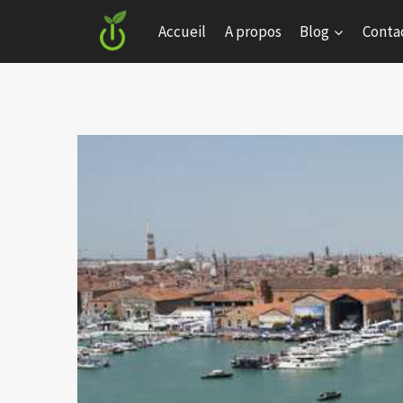
Skip
Accueil
A propos
Blog
Conta
to
content