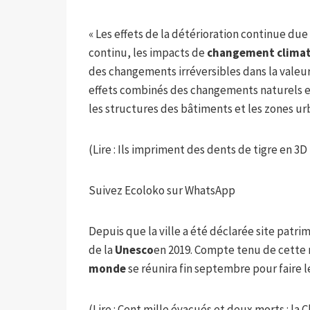
« Les effets de la détérioration continue du
continu, les impacts de
changement climat
des changements irréversibles dans la valeur
effets combinés des changements naturels 
les structures des bâtiments et les zones urb
(Lire : Ils impriment des dents de tigre en 3D 
Suivez Ecoloko sur WhatsApp
Depuis que la ville a été déclarée site patrim
de la
Unesco
en 2019. Compte tenu de cette
monde
se réunira fin septembre pour faire le 
(Lire : Cent mille évacués et deux morts : la