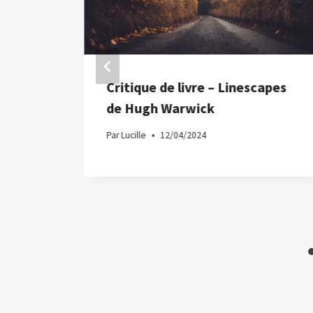
Critique de livre – Linescapes
5
de Hugh Warwick
Par
Lucille
12/04/2024
table