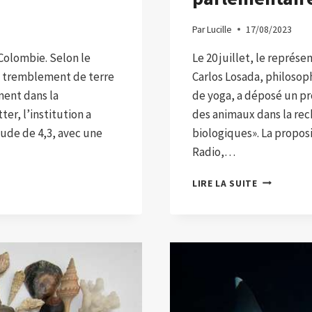
Par
Lucille
17/08/2023
 Colombie. Selon le
Le 20 juillet, le représ
e tremblement de terre
Carlos Losada, philosop
ment dans la
de yoga, a déposé un pro
er, l’institution a
des animaux dans la rec
ude de 4,3, avec une
biologiques». La proposi
Radio,…
LE
LIRE LA SUITE
PROJET
DE
LOI
LOSADA
OU
POURQUOI
IL
EST
DIFFICILE