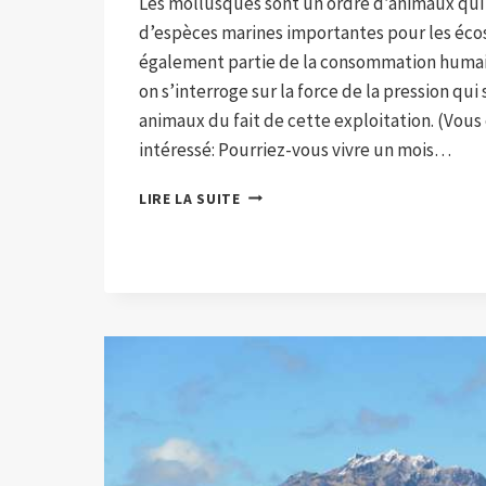
Les mollusques sont un ordre d’animaux qui
d’espèces marines importantes pour les éco
également partie de la consommation humai
on s’interroge sur la force de la pression qui
animaux du fait de cette exploitation. (Vous
intéressé: Pourriez-vous vivre un mois…
CERTAINS
LIRE LA SUITE
MOLLUSQUES
DEVIENNENT
RÉSISTANTS
À
L’EXTINCTION,
POURQUOI
?