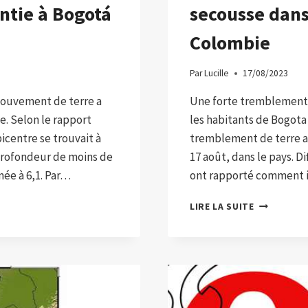
ntie à Bogotá
secousse dans 
Colombie
Par
Lucille
17/08/2023
 mouvement de terre a
Une forte tremblement a
e. Selon le rapport
les habitants de Bogota
icentre se trouvait à
tremblement de terre a 
 profondeur de moins de
17 août, dans le pays. Di
mée à 6,1. Par…
ont rapporté comment 
VIDÉO
LIRE LA SUITE
:
VOICI
COMMENT
ILS
ONT
RESSENTI
LA