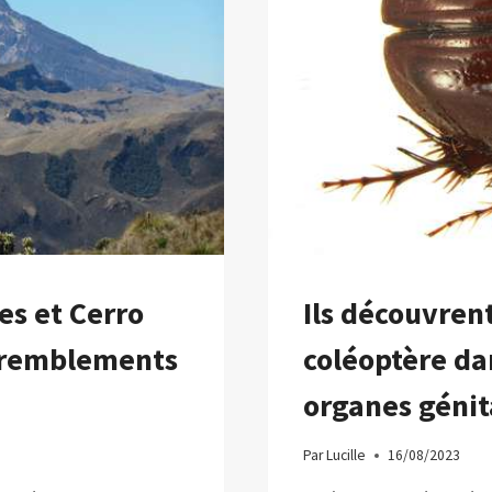
C’EST
LA
RAISON
les et Cerro
Ils découvren
 tremblements
coléoptère da
organes géni
Par
Lucille
16/08/2023