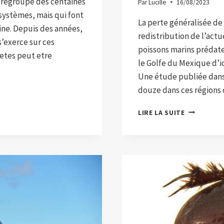
 regroupe des centaines
Par
Lucille
16/08/2023
systèmes, mais qui font
La perte généralisée de
ne. Depuis des années,
redistribution de l’actu
 s’exerce sur ces
poissons marins prédat
 etes peut etre
le Golfe du Mexique d’i
Une étude publiée dans 
douze dans ces régions
LES
LIRE LA SUITE
PRÉDATEU
MARINS
PEUVENT
PERDRE
JUSQU’À
70
%
DE
LEUR
HABITAT.