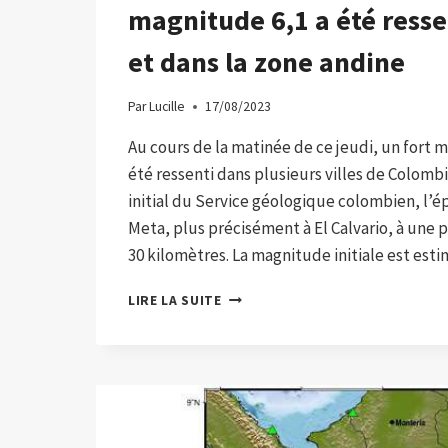
magnitude 6,1 a été resse
et dans la zone andine
Par
Lucille
17/08/2023
Au cours de la matinée de ce jeudi, un fort
été ressenti dans plusieurs villes de Colombi
initial du Service géologique colombien, l’ép
Meta, plus précisément à El Calvario, à une
30 kilomètres. La magnitude initiale est esti
UNE
LIRE LA SUITE
FORTE
SECOUSSE
EN
COLOMBIE
DE
MAGNITUDE
6,1