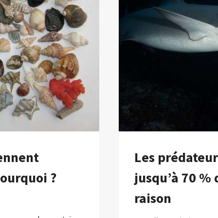
DE
PRENDRE
CERTAINS
PARLEMENT
AU
SÉRIEUX
ennent
Les prédateur
pourquoi ?
jusqu’à 70 % d
raison