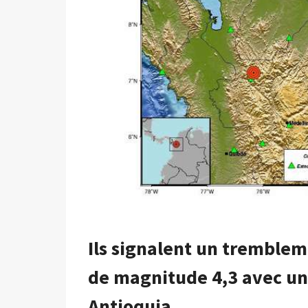
A
ÉTÉ
RESSENTIE
À
BOGOTÁ
ET
DANS
LA
ZONE
ANDINE
Ils signalent un tremblem
de magnitude 4,3 avec un
Antioquia