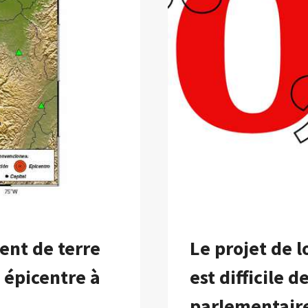
SECOUSSE
DANS
DIFFÉRENT
PARTIES
DE
LA
COLOMBIE
ent de terre
Le projet de l
 épicentre à
est difficile 
parlementaire