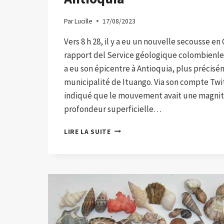
Par
Lucille
17/08/2023
Vers 8 h 28, il y a eu un nouvelle secousse en
rapport del Service géologique colombienl
a eu son épicentre à Antioquia, plus précisé
municipalité de Ituango. Via son compte Twitt
indiqué que le mouvement avait une magnit
profondeur superficielle…
ILS
LIRE LA SUITE
SIGNALENT
UN
TREMBLEMENT
DE
TERRE
DE
MAGNITUDE
4,3
AVEC