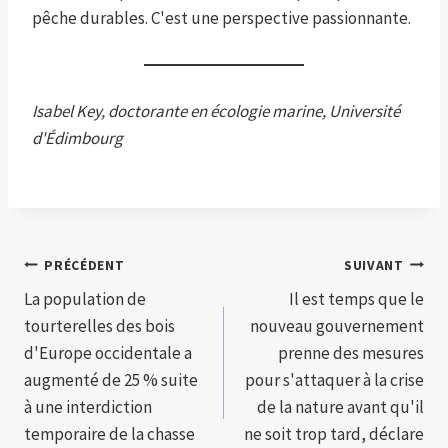
pêche durables. C'est une perspective passionnante.
Isabel Key, doctorante en écologie marine, Université
d'Édimbourg
Navigation
PRÉCÉDENT
SUIVANT
La population de
Il est temps que le
de
tourterelles des bois
nouveau gouvernement
l’article
d'Europe occidentale a
prenne des mesures
augmenté de 25 % suite
pour s'attaquer à la crise
à une interdiction
de la nature avant qu'il
temporaire de la chasse
ne soit trop tard, déclare