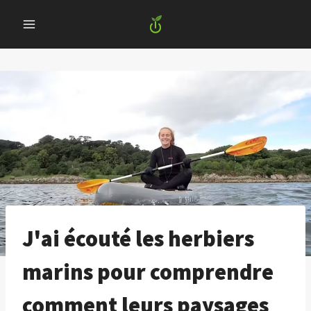
Skip
to
content
J'ai écouté les herbiers
marins pour comprendre
comment leurs paysages