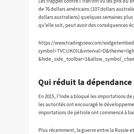
Les frappes contre l’Iran ont vu les prix du b
de 76 dollars américains (107 dollars australi
dollars australiens) quelques semaines plus t
qu’elle soit, peut avoir des conséquences 
https://www.tradingview.com/widgetembed
symbol=TVC:UKOIL&interval=D&theme=ligh
&hide_side_toolbar=1&allow_symbol_cha
Qui réduit la dépendance 
En 2015, l’Inde a bloqué les importations de
les autorités ont encouragé le développemen
importations de pétrole ont commencé à bai
Plus récemment, la guerre entre la Russie et