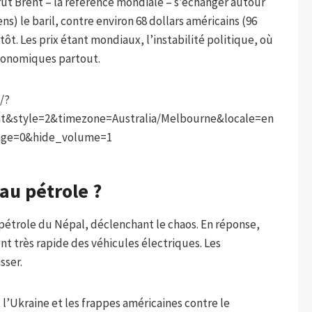
rut Brent – ​​la référence mondiale – s’échanger autour
ens) le baril, contre environ 68 dollars américains (96
ôt. Les prix étant mondiaux, l’instabilité politique, où
économiques partout.
/?
t&style=2&timezone=Australia/Melbourne&locale=en
nge=0&hide_volume=1
au pétrole ?
 pétrole du Népal, déclenchant le chaos. En réponse,
t très rapide des véhicules électriques. Les
sser.
 l’Ukraine et les frappes américaines contre le