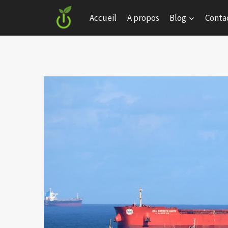
Skip
Accueil
A propos
Blog
Conta
to
content