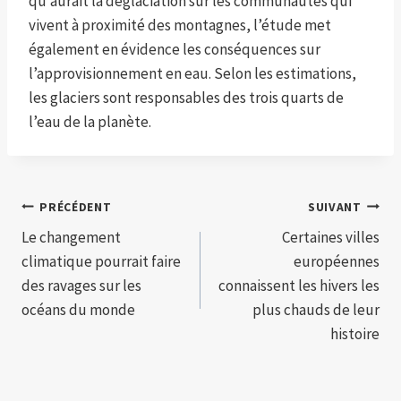
qu’aurait la déglaciation sur les communautés qui
vivent à proximité des montagnes, l’étude met
également en évidence les conséquences sur
l’approvisionnement en eau. Selon les estimations,
les glaciers sont responsables des trois quarts de
l’eau de la planète.
Navigation
PRÉCÉDENT
SUIVANT
Le changement
Certaines villes
de
climatique pourrait faire
européennes
l’article
des ravages sur les
connaissent les hivers les
océans du monde
plus chauds de leur
histoire