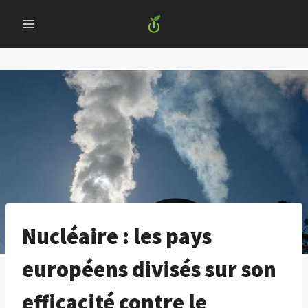
Skip
to
content
Nucléaire : les pays
européens divisés sur son
efficacité contre le