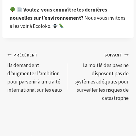
Voulez-vous connaître les dernières
nouvelles sur l’environnement?
Nous vous invitons
à les voir à Ecoloko.
Navigation
PRÉCÉDENT
SUIVANT
Ils demandent
La moitié des pays ne
de
d’augmenter l’ambition
disposent pas de
l’article
pour parvenir à un traité
systèmes adéquats pour
international sur les eaux
surveiller les risques de
catastrophe