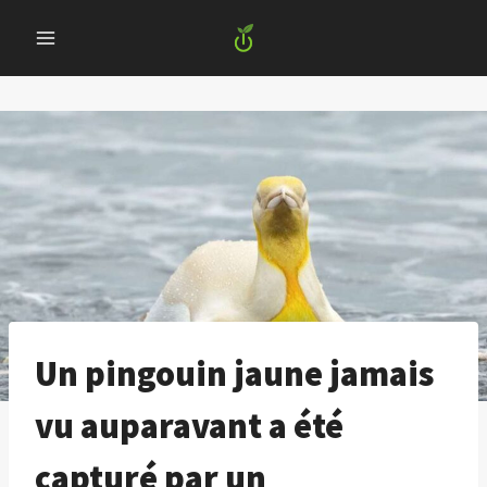
Skip
to
content
Un pingouin jaune jamais
vu auparavant a été
capturé par un