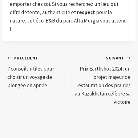
emporter chez soi. Si vous recherchez un lieu qui
offre détente, authenticité et
respect
pour la
nature, cet éco-B&B du parc Alta Murgia vous attend
!
Navigation
PRÉCÉDENT
SUIVANT
7 conseils utiles pour
Prix ​​Earthshot 2024 : un
de
choisir un voyage de
projet majeur de
l’article
plongée en apnée
restauration des prairies
au Kazakhstan célèbre sa
victoire