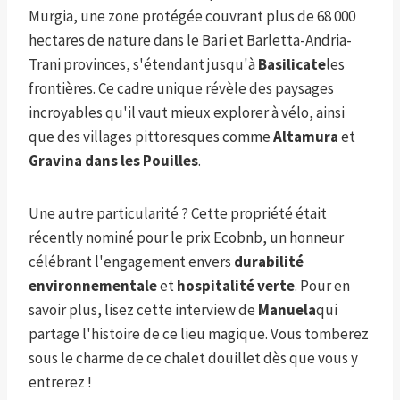
Murgia, une zone protégée couvrant plus de 68 000
hectares de nature dans le
Bari et Barletta-Andria-
Trani pro
vinces, s'étendant jusqu'à
Basilicate
les
frontières. Ce cadre unique révèle des paysages
incroyables qu'il vaut mieux explorer à vélo, ainsi
que des villages pittoresques comme
Altamura
et
Gravina dans les Pouilles
.
Une autre particularité ? Cette propriété
était
récent
ly nominé pour le prix Ecobnb, un honneur
célébrant l'engagement envers
durabilité
environnementale
et
hospitalité verte
. Pour en
savoir plus, lisez cette interview de
Manuela
qui
partage l'histoire de ce lieu magique. Vous tomberez
sous le charme de ce chalet douillet dès que vous y
entrerez !