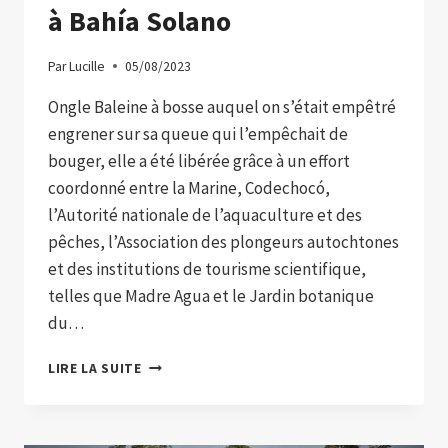
à Bahía Solano
Par
Lucille
05/08/2023
Ongle Baleine à bosse auquel on s’était empêtré
engrener sur sa queue qui l’empêchait de
bouger, elle a été libérée grâce à un effort
coordonné entre la Marine, Codechocó,
l’Autorité nationale de l’aquaculture et des
pêches, l’Association des plongeurs autochtones
et des institutions de tourisme scientifique,
telles que Madre Agua et le Jardin botanique
du…
C’EST
LIRE LA SUITE
AINSI
QU’ILS
ONT
RELÂCHÉ