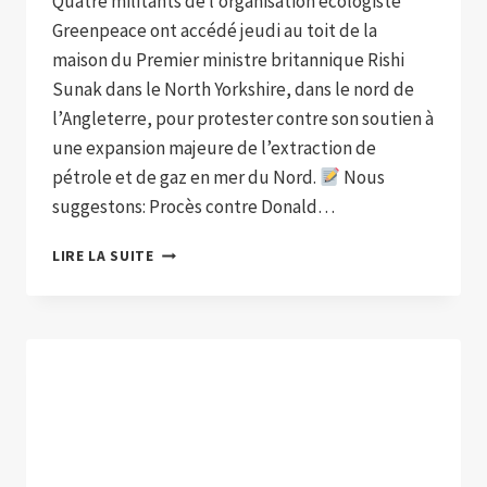
Quatre militants de l’organisation écologiste
Greenpeace ont accédé jeudi au toit de la
maison du Premier ministre britannique Rishi
Sunak dans le North Yorkshire, dans le nord de
l’Angleterre, pour protester contre son soutien à
une expansion majeure de l’extraction de
pétrole et de gaz en mer du Nord.
Nous
suggestons: Procès contre Donald…
DES
LIRE LA SUITE
MILITANTS
DE
GREENPEACE
COUVRENT
LA
MAISON
DU
PREMIER
MINISTRE
BRITANNIQUE