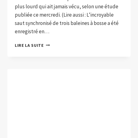
plus lourd qui ait jamais vécu, selon une étude
publiée ce mercredi. (Lire aussi : L’incroyable
saut synchronisé de trois baleines à bosse a été
enregistré en…
UN
LIRE LA SUITE
ANCÊTRE
«
PÉRUVIEN
»
DE
LA
BALEINE
BLEUE
POURRAIT
ÊTRE
L’ANIMAL
LE
PLUS
LOURD