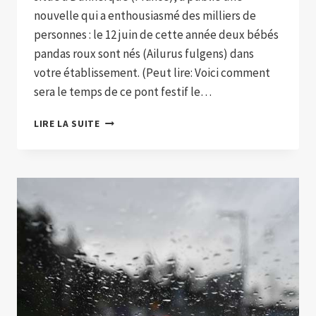
nouvelle qui a enthousiasmé des milliers de
personnes : le 12 juin de cette année deux bébés
pandas roux sont nés (Ailurus fulgens) dans
votre établissement. (Peut lire: Voici comment
sera le temps de ce pont festif le…
EN
LIRE LA SUITE
PHOTOS
:
DEUX
PANDAS
ROUX
SONT
NÉS,
UNE
ESPÈCE
EN
VOIE
DE
DISPARITION