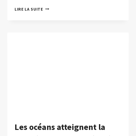
VOICI
LIRE LA SUITE
COMMENT
SERA
LE
TEMPS
DE
CE
PONT
FESTIF
LE
7
AOÛT
Les océans atteignent la