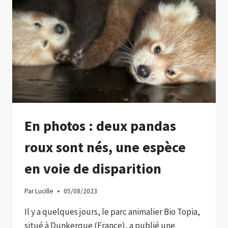
PRÉVENIR
LES
INFECTIONS
DE
GRIPPE
AVIAIRE
En photos : deux pandas
roux sont nés, une espèce
en voie de disparition
Par
Lucille
05/08/2023
Il y a quelques jours, le parc animalier Bio Topia,
situé à Dunkerque (France), a publié une