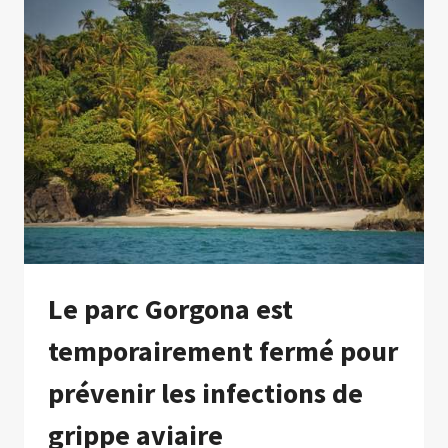
UNE
BALEINE
QUI
S’ÉTAIT
EMPÊTRÉE
DANS
UN
MAILLAGE
À
BAHÍA
SOLANO
Le parc Gorgona est
temporairement fermé pour
prévenir les infections de
grippe aviaire