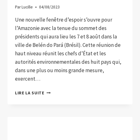
Par
Lucille
04/08/2023
Une nouvelle fenêtre d’espoir s’ouvre pour
l’Amazonie avec la tenue du sommet des
présidents qui aura lieu les 7 et 8 août dans la
ville de Belén do Pará (Brésil). Cette réunion de
haut niveau réunit les chefs d’État et les
autorités environnementales des huit pays qui,
dans une plus ou moins grande mesure,
exercent…
UNE
LIRE LA SUITE
NOUVELLE
FENÊTRE
D’ESPOIR
S’OUVRE
POUR
L’AMAZONIE