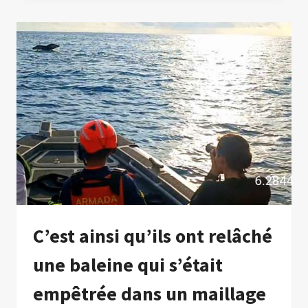
EN
CHINE
ONT
TUÉ
AU
MOINS
30
PERSONNES
C’est ainsi qu’ils ont relâché
une baleine qui s’était
empêtrée dans un maillage